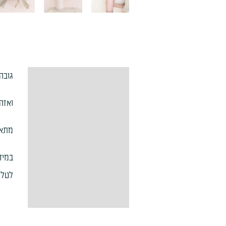
גובה הואזה: 3
תיאור
ואזה 
מידע נוסף
מתאי
במיד
לטלפון : 2