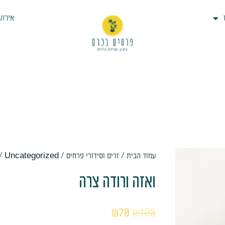
אירוע
כמות
עמוד הבית
/
זרים וסידורי פרחים
/
Uncategorized
/ 
המחיר
המחיר
של
ואזה ורודה צרה
המקורי
הנוכחי
ואזה
היה:
הוא:
ורודה
₪
70
₪
100
צרה
₪70.
₪100.