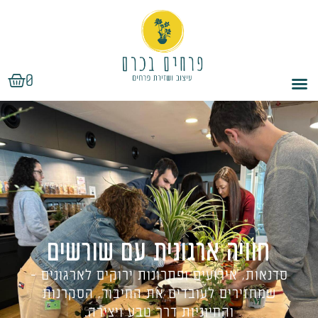
ילוג
תוכן
עגלת
0
קניות
חוויה ארגונית עם שורשים
סדנאות, אירועים ופתרונות ירוקים לארגונים -
שמחזירים לעובדים את החיבור, הסקרנות
והחיוניות דרך טבע ויצירה.