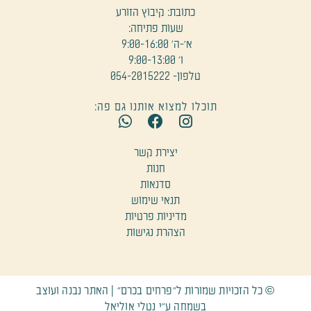
כתובת: קיבוץ הזורע
שעות פתיחה:
א׳-ה' 9:00-16:00
ו' 9:00-13:00
טלפון- 054-2015222
תוכלו למצוא אותנו גם פה:
W
F
I
h
a
n
a
c
s
יצירת קשר
t
e
t
חנות
s
b
a
סדנאות
a
o
g
תנאי שימוש
p
o
r
מדיניות פרטיות
p
k
a
הצהרת נגישות
m
© כל הזכויות שמורות ל״פרחים בכרם״ | האתר נבנה ועוצב
בשמחה ע״י נטלי אוליאל