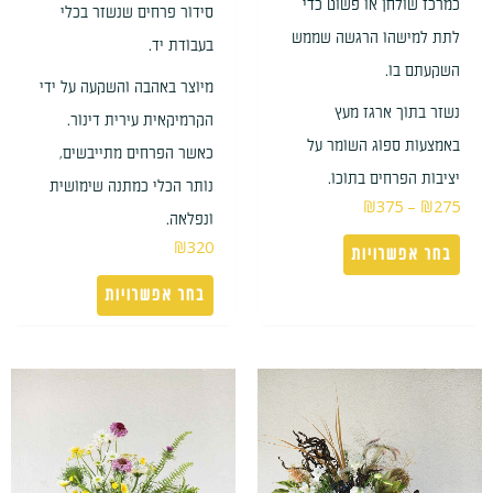
כמרכז שולחן או פשוט כדי
סידור פרחים שנשזר בכלי
לתת למישהו הרגשה שממש
בעבודת יד.
השקעתם בו.
מיוצר באהבה והשקעה על ידי
נשזר בתוך ארגז מעץ
הקרמיקאית עירית דינור.
באמצעות ספוג השומר על
כאשר הפרחים מתייבשים,
יציבות הפרחים בתוכו.
נותר הכלי כמתנה שימושית
₪
375
–
₪
275
ונפלאה.
₪
320
בחר אפשרויות
בחר אפשרויות
טווח
למוצר
מחירים:
זה
עד
יש
מספר