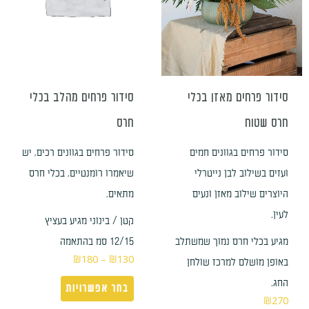
ניתן
לבחור
את
האפשרויות
בעמוד
סידור פרחים מאזן בכלי
סידור פרחים מהלב בכלי
המוצר
חרס שטוח
חרס
סידור פרחים בגוונים חמים
סידור פרחים בגוונים רכים, יש
ועזים בשילוב לבן נייטרלי
שיאמרו רומנטיים, בכלי חרס
היוצרים שילוב מאזן ונעים
מתאים.
לעין.
קטן / בינוני מגיע בעציץ
מגיע בכלי חרס נמוך שמשתלב
12/15 סמ בהתאמה
₪
180
–
₪
130
באופן מושלם למרכז שולחן
החג.
בחר אפשרויות
₪
270