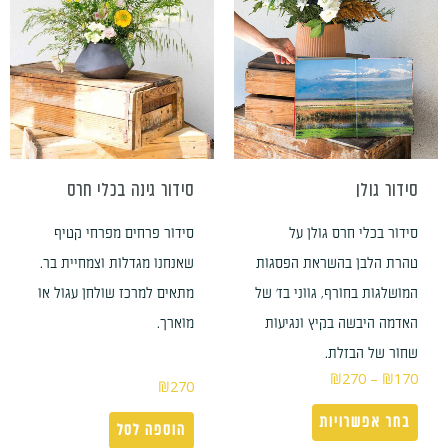
סוגים.
ניתן
לבחור
את
האפשרויות
בעמוד
סידור גולן
סידור גינה בכלי חרס
המוצר
סידור בכלי חרס גולן על
סידור פרחים מפרחי קטיף
טהרת הלבן בהשראת הפסגות
שאנחנו מגדלות וצמחיית בר.
המושלגות בחורף, גווני בז' של
מתאים למרכז שולחן עגול או
האדמה היבשה בקיץ ונגיעות
מוארך.
שחור של הבזלת.
₪
270
–
₪
170
₪
270
בחר אפשרויות
הוספה לסל