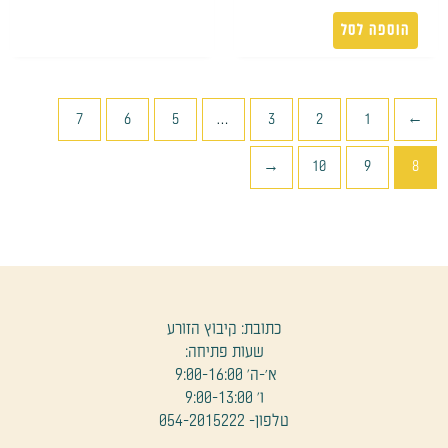
הוספה לסל
7
6
5
…
3
2
1
→
←
10
9
8
כתובת: קיבוץ הזורע
שעות פתיחה:
א׳-ה' 9:00-16:00
ו' 9:00-13:00
טלפון- 054-2015222