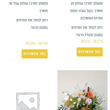
מושלם למרכז שולחן חג
מתאים למרכז שולחן עגול או
מוארך, בשל גובהו הנמוך
מוארך.
וצורתו המוארכת.
ניתן לבחור את הפרחים
ניתן לבחור את הפרחים
בסגנון הרצוי.
בסגנון ובגודל הרצוי.
₪
375
–
₪
275
₪
230
–
₪
130
בחר אפשרויות
בחר אפשרויות
טווח
למוצר
מחירים:
זה
עד
יש
מספר
סוגים.