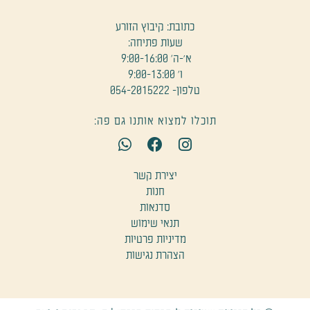
כתובת: קיבוץ הזורע
שעות פתיחה:
א׳-ה' 9:00-16:00
ו' 9:00-13:00
טלפון- 054-2015222
תוכלו למצוא אותנו גם פה:
W
F
I
h
a
n
a
c
s
יצירת קשר
t
e
t
חנות
s
b
a
סדנאות
a
o
g
תנאי שימוש
p
o
r
מדיניות פרטיות
p
k
a
הצהרת נגישות
m