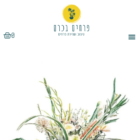
ילוג
תוכן
עגלת
0
קניות
כמות
של
גלוית
חג
פרחים
בכרם