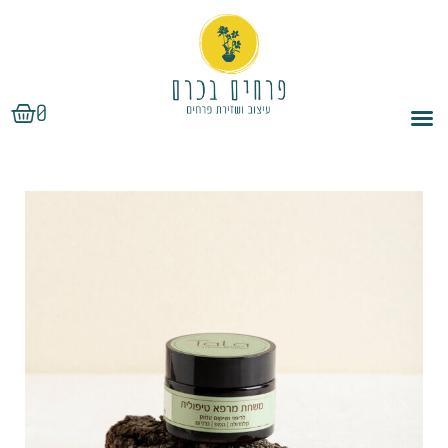
ילוג
תוכן
עגלת
0
קניות