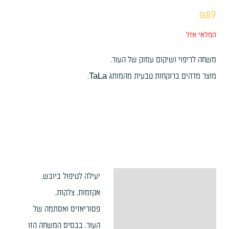
₪
89
המלאי אזל
משחה לריפוי ושיקום עמוק של העור.
מוצר מדהים ברוקחות טבעית מהמותג TaLa.
יעילה לטיפול ביובש,
תיאור
אקזמות, צלקות,
מידע נוסף
פסוריאזיס ואסתמה של
העור. בבסיס המשחה הזו