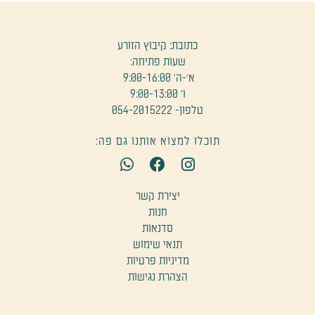
כתובת: קיבוץ הזורע
שעות פתיחה:
א׳-ה' 9:00-16:00
ו' 9:00-13:00
טלפון- 054-2015222
תוכלו למצוא אותנו גם פה:
W
F
I
h
a
n
a
c
s
יצירת קשר
t
e
t
חנות
s
b
a
סדנאות
a
o
g
תנאי שימוש
p
o
r
מדיניות פרטיות
p
k
a
הצהרת נגישות
m