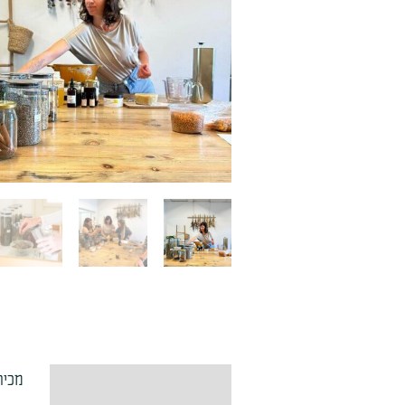
-
27.5.25
-
אלה
לוין
ניסנבוים
מכיר
תיאור