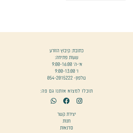
כתובת: קיבוץ הזורע
שעות פתיחה:
א׳-ה' 9:00-16:00
ו' 9:00-13:00
טלפון- 054-2015222
תוכלו למצוא אותנו גם פה:
W
F
I
h
a
n
a
c
s
יצירת קשר
t
e
t
חנות
s
b
a
סדנאות
a
o
g