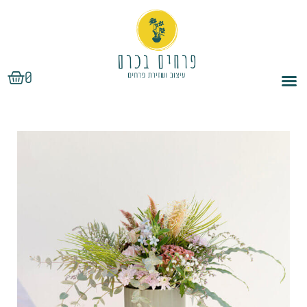
ילוג
תוכן
עגלת
0
קניות
כמות
טווח
של
מחירים:
סידור
פרחים
חגיגי
עד
בכלי
חרס