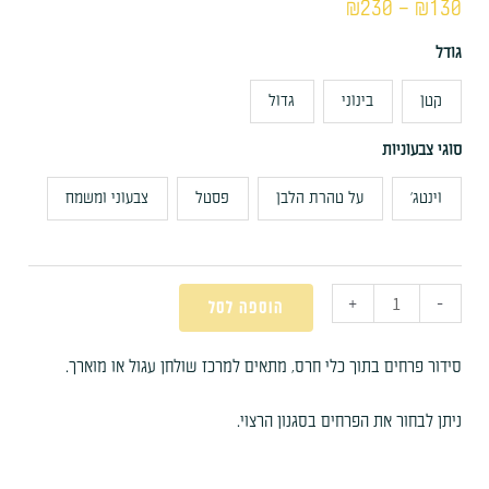
₪
230
–
₪
130
גודל
קטן
בינוני
גדול
סוגי צבעוניות
וינטג׳
על טהרת הלבן
פסטל
צבעוני ומשמח
+
-
הוספה לסל
סידור פרחים בתוך כלי חרס, מתאים למרכז שולחן עגול או מוארך.
ניתן לבחור את הפרחים בסגנון הרצוי.