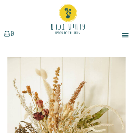
ילוג
תוכן
עגלת
0
קניות
כמות
טווח
של
מחירים:
בקבוקי
זכוכית
עם
עד
זרים
מיובשים